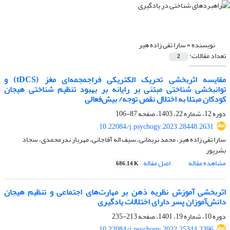
نویسنده =
سارا تقی زاده هیر
تعداد مقالات:
2
مقایسه اثربخشی تحریک الکتریکی فراجمجمه‌ای مغز (tDCS) و
توانبخشی شناختی مبتنی بر رایانه بر بهبود تنظیم شناختی هیجان
کودکان مبتلا به اختلال نقص توجه/ بیش‌فعالی
دوره 12، شماره 22، 1403، صفحه
87-106
10.22084/j.psychogy.2023.28448.2631
سارا تقی زاده هیر، محمد نریمانی، سیف اله آقاجانی، مهریار ندرمحمدی، سجاد
بشرپور
مشاهده مقاله
اصل مقاله
686.14 K
اثربخشی آموزش نظریه ذهن بر مهارت‌های اجتماعی و تنظیم هیجان
دانش‌آموزان پسر دارای اختلالات یادگیری
دوره 10، شماره 19، 1401، صفحه
213-235
10.22084/j.psychogy.2022.25344.2396