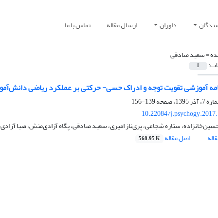
سندگان
داوران
ارسال مقاله
تماس با ما
ده =
سعید صادقی
ات:
1
نامه آموزشی تقویت توجه و ادراک حسی- حرکتی بر عملکرد ریاضی دانش‌آموزا
139-156
10.22084/j.psychogy.2017
سین‌خانزاده، ستاره شجاعی، پری‌ناز امیری، سعید صادقی، پگاه آزادی‌منش، صبا آزادی
اله
اصل مقاله
568.95 K