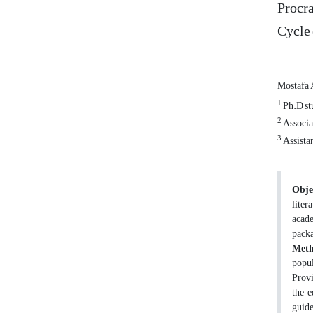
Procra
Cycle
Mostafa 
1
Ph.D stu
2
Associat
3
Assistan
Obje
liter
acade
packa
Met
popul
Provi
the e
guide