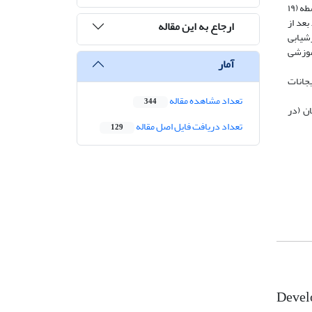
: روش پژوهش نیمه تجربی، پیش‌آزمون، پس‌آزمون و پیگیری، با گروه کنترل است. جامعه‌ تحقیق شامل کلیه دانش‌آموزان پایه اول دورة اول متوسطه (۱۹
دند. بعد از
ارجاع به این مقاله
شیابی
صیلی سولومون و راثبلوم (1984)، هیجانات آموزشی
آمار
 سازگار با مغز در کاهش اهمال‌کاری تحصیلی (29.689 =p<0.01 ،F) و هیجانات
تعداد مشاهده مقاله
344
ن (در
تعداد دریافت فایل اصل مقاله
129
Develo