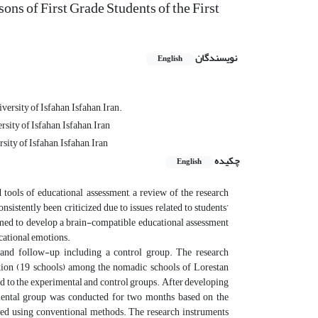
ns of First Grade Students of the First
نویسندگان
English
rsity of Isfahan, Isfahan, Iran.
ity of Isfahan, Isfahan, Iran
ity of Isfahan, Isfahan, Iran
چکیده
English
tools of educational assessment, a review of the research
nsistently been criticized due to issues related to students’
imed to develop a brain-compatible educational assessment
ucational emotions.
 and follow-up, including a control group. The research
cation (19 schools) among the nomadic schools of Lorestan
d to the experimental and control groups. After developing
rimental group was conducted for two months based on the
ssed using conventional methods. The research instruments