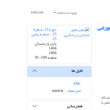
ورود به سامانه
ENGLISH
آموزشی
دوره 13، شماره
25 - شماره پیاپی
25
پاییز و زمستان
1404
1404
صفحه
91-109
فایل ها
XML
اصل مقاله
650.87 K
است که
اضر با
هم رسانی