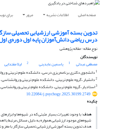
صفحه اصلی
اطلاعات نشریه
مرور
برای نوی
تدوین بسته آموزشی ارزشیابی تحصیلی سازگار ب
درس ریاضی دانش‌آموزان پایه اول دوره‌ی او
نوع مقاله : مقاله پژوهشی
نویسندگان
2
1
مصطفی عبدلی
یاسمین عابدینی
لیلا مقتدایی
1
دانشجوی دکتری برنامه‌ریزی درسی، دانشکده علوم تربیتی و روان
2
دانشیار، گروه علوم تربیتی، دانشکده علوم تربیتی و روانشناسی، 
3
استادیار، گروه علوم تربیتی، دانشکده علوم تربیتی و روانشناسی، 
10.22084/j.psychogy.2025.30199.2749
چکیده
هدف
: با وجود تغییرات بسیار مثبتی که در شیوه‌ها و ابزار
شیوه‌های موجود ارزشیابی همواره به دلیل مسائل مرتبط با اهم
هدف تدوین بسته آموزشی ارزشیابی تحصیلی سازگار با مغز و تأ