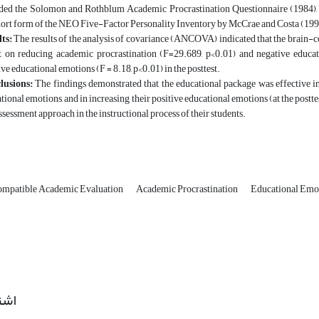
ded the Solomon and Rothblum Academic Procrastination Questionnaire (1984), 
hort form of the NEO Five-Factor Personality Inventory by McCrae and Costa (199
lts:
The results of the analysis of covariance (ANCOVA) indicated that the brain-c
t on reducing academic procrastination (F=29.689, p<0.01) and negative educati
ive educational emotions (F = 8.18, p<0.01) in the posttest.
lusions:
The findings demonstrated that the educational package was effective i
tional emotions, and in increasing their positive educational emotions (at the postt
assessment approach in the instructional process of their students.
mpatible Academic Evaluation
Academic Procrastination
Educational Emo
اشت