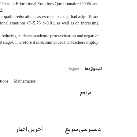
Pekrun’s Educational Emotions Questionnaire (2005), and
2).
ompatible educational assessment package had a significant
onal emotions (F=5.76, p<0.01), as well as on increasing
n reducing students’ academic procrastination and negative
est stage). Therefore, it is recommended that teachers employ
کلیدواژه‌ها
English
tions
Mathematics
مراجع
دسترسی سریع
آخرین اخبار