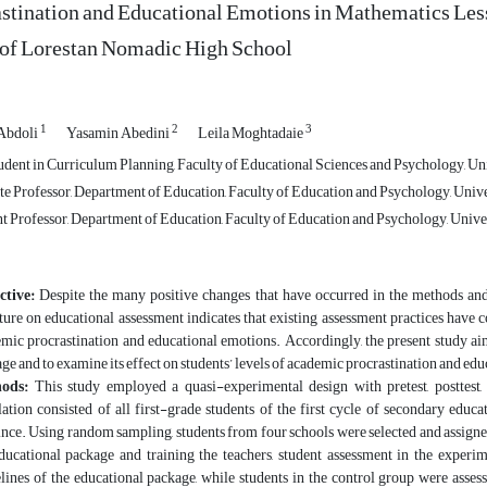
stination and Educational Emotions in Mathematics Lesso
 of Lorestan Nomadic High School
1
2
3
Abdoli
Yasamin Abedini
Leila Moghtadaie
dent in Curriculum Planning, Faculty of Educational Sciences and Psychology, Unive
e Professor, Department of Education, Faculty of Education and Psychology, Univers
t Professor, Department of Education, Faculty of Education and Psychology, Univers
ctive:
Despite the many positive changes that have occurred in the methods and 
ature on educational assessment indicates that existing assessment practices have co
mic procrastination and educational emotions. Accordingly, the present study a
ge and to examine its effect on students’ levels of academic procrastination and ed
hods:
This study employed a quasi-experimental design with pretest, posttest,
ation consisted of all first-grade students of the first cycle of secondary edu
nce. Using random sampling, students from four schools were selected and assigne
ducational package and training the teachers, student assessment in the expe
lines of the educational package, while students in the control group were asse