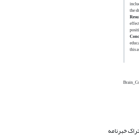
inclu
the s
Resu
effec
posit
Conc
educa
this 
Brain_Co
راک خبرنامه