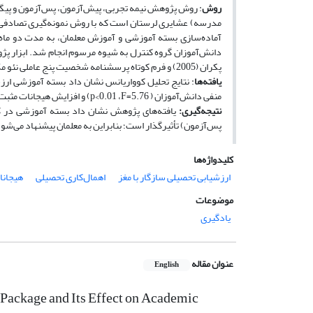
روش
آماده‌سازی بسته‌ آموزشی و آموزش معلمان، به مدت دو ماه
پکران (2005) و فرم کوتاه پرسشنامه شخصیت پنج عاملی نئو مک کری و کاستا (1992) است.
یافته‌ها
منفی دانش‌آموزان ( 5.76=p<0.01 ،F) و افزایش هیجانات مثبت آنان ( 8.18=p<0.01 ،F) در پس‌آزمون تأثیر معنادار داشته است.
نتیجه‌گیری:
یافته‌های پژوهش نشان داد بسته‌ آموزشی در ک
پس‌آزمون) تأثیرگذار است؛ بنابراین به معلمان پیشنهاد می‌شو
کلیدواژه‌ها
ارزشیابی تحصیلی سازگار با مغز
اهمال‌کاری تحصیلی
هیجانا
موضوعات
یادگیری
عنوان مقاله
English
 Package and Its Effect on Academic