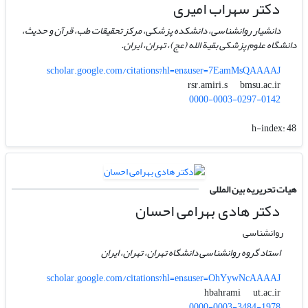
دکتر سهراب امیری
دانشیار روانشناسی، دانشکده پزشکی، مرکز تحقیقات طب، قرآن و حدیث،
دانشگاه علوم پزشکی بقیة الله (عج)، تهران، ایران.
scholar.google.com/citations?hl=en&user=7EamMsQAAAAJ
bmsu.ac.ir
rsr.amiri.s
0000-0003-0297-0142
h-index:
48
هیات تحریریه بین المللی
دکتر هادی بهرامی احسان
روانشناسی
استاد گروه روانشناسی دانشگاه تهران، تهران، ایران
scholar.google.com/citations?hl=en&user=OhYywNcAAAAJ
ut.ac.ir
hbahrami
0000-0003-3484-1978