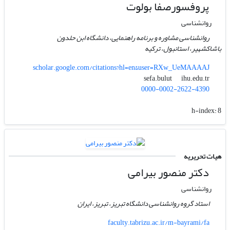
پروفسورصفا بولوت
روانشناسی
روانشناسی مشاوره و برنامه راهنمایی، دانشگاه ابن حلدون
باشاکشهیر، استانبول، ترکیه
scholar.google.com/citations?hl=en&user=RXw_UeMAAAAJ
ihu.edu.tr
sefa.bulut
0000-0002-2622-4390
h-index:
8
هیات تحریریه
دکتر منصور بیرامی
روانشناسی
استاد گروه روانشناسی دانشگاه تبریز، تبریز، ایران
faculty.tabrizu.ac.ir/m-bayrami/fa