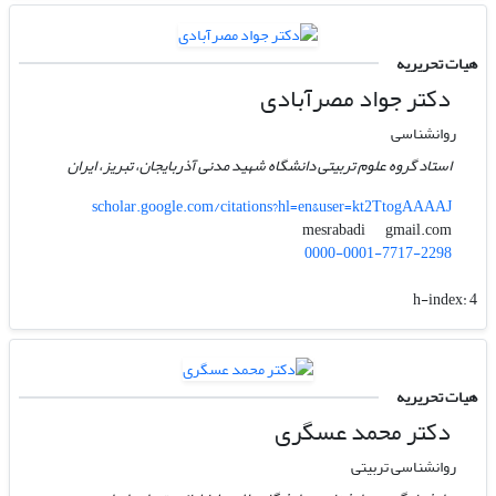
هیات تحریریه
دکتر جواد مصرآبادی
روانشناسی
استاد گروه علوم تربیتی دانشگاه شهید مدنی آذربایجان، تبریز، ایران
scholar.google.com/citations?hl=en&user=kt2TtogAAAAJ
gmail.com
mesrabadi
0000-0001-7717-2298
h-index:
4
هیات تحریریه
دکتر محمد عسگری
روانشناسی تربیتی