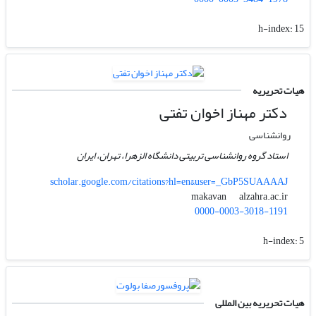
h-index:
15
هیات تحریریه
دکتر مهناز اخوان تفتی
روانشناسی
استاد گروه روانشناسی تربیتی دانشگاه الزهرا، تهران، ایران
scholar.google.com/citations?hl=en&user=_GbP5SUAAAAJ
alzahra.ac.ir
makavan
0000-0003-3018-1191
h-index:
5
هیات تحریریه بین المللی