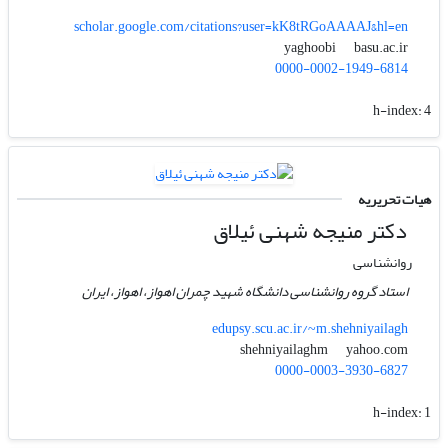
scholar.google.com/citations?user=kK8tRGoAAAAJ&hl=en
basu.ac.ir
yaghoobi
0000-0002-1949-6814
h-index:
4
هیات تحریریه
دکتر منیجه شهنی ئیلاق
روانشناسی
استاد گروه روانشناسی دانشگاه شهید چمران اهواز، اهواز، ایران
edupsy.scu.ac.ir/~m.shehniyailagh
yahoo.com
shehniyailaghm
0000-0003-3930-6827
h-index:
1