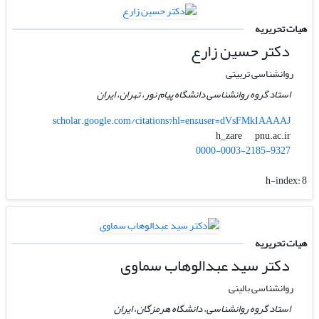
هیات تحریریه
دکتر حسین زارع
روانشناسی تربیتی
استاد گروه روانشناسی دانشگاه پیام نور، تهران، ایران
scholar.google.com/citations?hl=en&user=dVsFMkIAAAAJ
pnu.ac.ir
h_zare
0000-0003-2185-9327
h-index:
8
هیات تحریریه
دکتر سید عبدالوهاب سماوی
روانشناسی بالینی
استاد گروه روانشناسی، دانشگاه هرمزگان، ایران