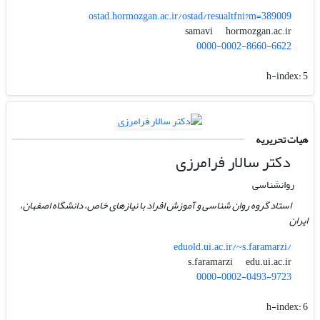
ostad.hormozgan.ac.ir/ostad/resualtfni?m=389009
hormozgan.ac.ir
samavi
0000-0002-8660-6622
h-index:
5
هیات تحریریه
دکتر سالار فرامرزی
روانشناسی
استاد گروه روان شناسی و آموزش افراد با نیازهای خاص، دانشگاه اصفهان،
ایران
eduold.ui.ac.ir/~s.faramarzi/
edu.ui.ac.ir
s.faramarzi
0000-0002-0493-9723
h-index:
6