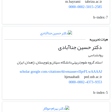
tabrizu.ac.ir
m.bayrami
0000-0002-5015-2585
h-index:
7
هیات تحریریه
دکتر حسین جناآبادی
روانشناسی
استاد گروه علوم تربیتی دانشگاه سیتان و بلوچستان، زاهدان، ایران
scholar.google.com/citations?hl=en&user=IIprFLwAAAAJ
ped.usb.ac.ir
hjenaabadi
0000-0002-4373-9353
h-index:
5