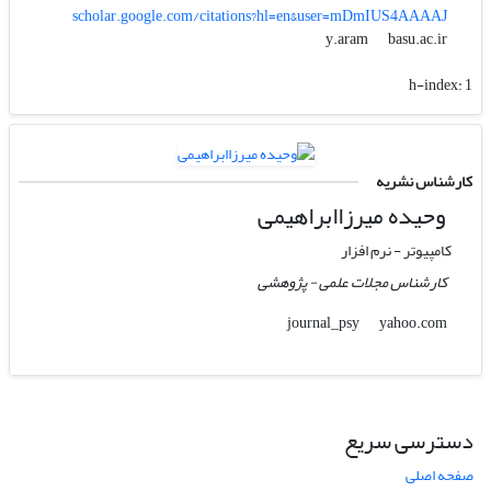
scholar.google.com/citations?hl=en&user=mDmIUS4AAAAJ
basu.ac.ir
y.aram
h-index:
1
کارشناس نشریه
وحیده میرزاابراهیمی
کامپیوتر - نرم افزار
کارشناس مجلات علمی - پژوهشی
yahoo.com
journal_psy
دسترسی سریع
صفحه اصلی