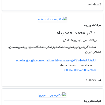
h-index:
2
هیات تحریریه
دکتر محمد احمدپناه
روانشناسی بالینی و شناختی
استاد گروه روانپزشکی، دانشکده پزشکی، دانشگاه علوم پزشکی همدان،
همدان، ایران
scholar.google.com/citations?hl=en&user=gWPwIoAAAAAJ
umsha.ac.ir
ahmadpanah
0000-0003-2908-2460
h-index:
24
هیات تحریریه