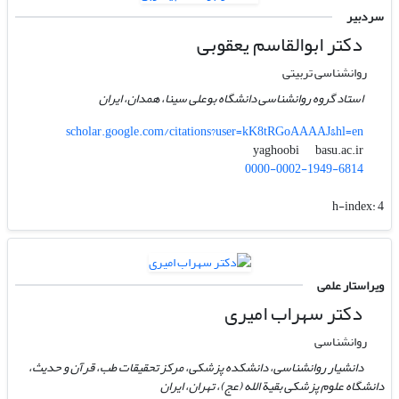
سردبیر
دکتر ابوالقاسم یعقوبی
روانشناسی تربیتی
استاد گروه روانشناسی دانشگاه بوعلی سینا، همدان، ایران
scholar.google.com/citations?user=kK8tRGoAAAAJ&hl=en
basu.ac.ir
yaghoobi
0000-0002-1949-6814
h-index:
4
ویراستار علمی
دکتر سهراب امیری
روانشناسی
دانشیار روانشناسی، دانشکده پزشکی، مرکز تحقیقات طب، قرآن و حدیث،
دانشگاه علوم پزشکی بقیة الله (عج)، تهران، ایران