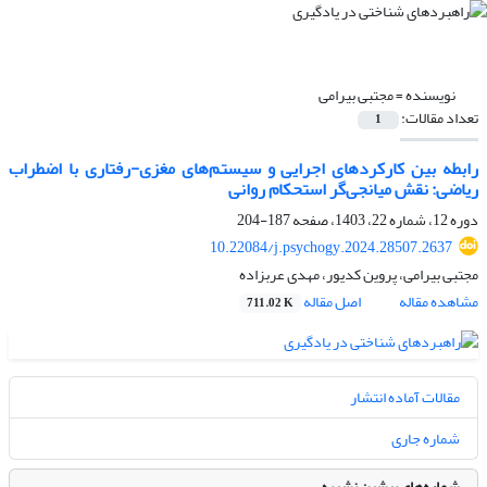
نویسنده =
مجتبی بیرامی
تعداد مقالات:
1
رابطه بین کارکردهای اجرایی و سیستم‌های مغزی-رفتاری با اضطراب
ریاضی: نقش میانجی‌گر استحکام روانی
دوره 12، شماره 22، 1403، صفحه
187-204
10.22084/j.psychogy.2024.28507.2637
مجتبی بیرامی، پروین کدیور، مهدی عربزاده
مشاهده مقاله
اصل مقاله
711.02 K
مقالات آماده انتشار
شماره جاری
شماره‌های پیشین نشریه