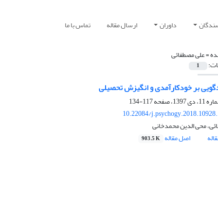
سندگان
داوران
ارسال مقاله
تماس با ما
ده =
علی مصطفائی
ات:
1
دگویی بر خودکارآمدی و انگیزش تحصیلی
117-134
10.22084/j.psychogy.2018.10928
ئی، محی الدین محمدخانی
اله
اصل مقاله
903.5 K